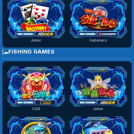
Joker
Habanero
FISHING GAMES
CQ9
Joker