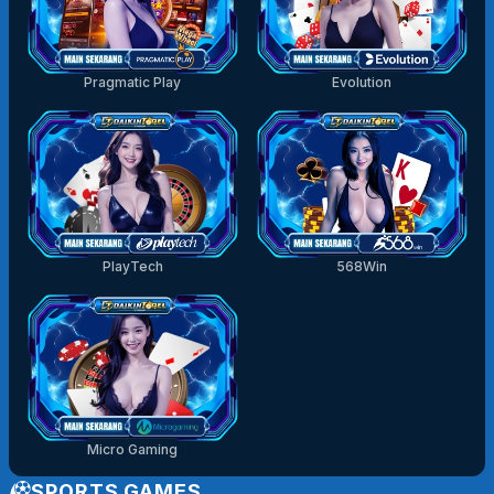
Pragmatic Play
Evolution
PlayTech
568Win
Micro Gaming
SPORTS GAMES