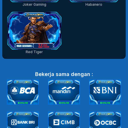
Joker Gaming
Habanero
Red Tiger
Bekerja sama dengan :