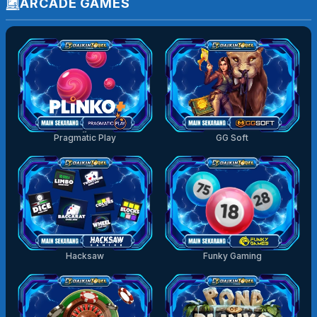
ARCADE GAMES
Pragmatic Play
GG Soft
Hacksaw
Funky Gaming