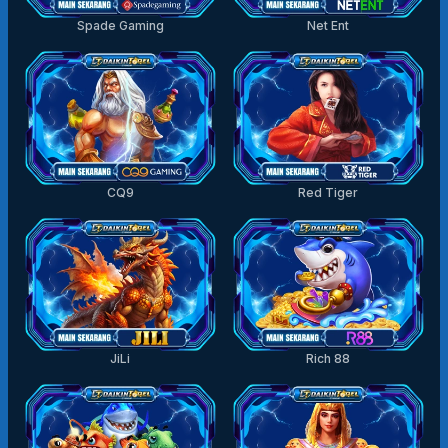
Spade Gaming
Net Ent
CQ9
Red Tiger
JiLi
Rich 88