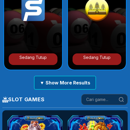
Sedang Tutup
Sedang Tutup
▼ Show More Results
SLOT GAMES