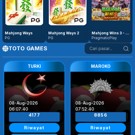
Mahjong Ways
Mahjong Ways 2
Mahjong Wins 3 - Black Scatter
PG
PG
PragmaticPlay
TOTO GAMES
TURKI
MAROKO
08-Aug-2026
08-Aug-2026
06
:
07
:
38
07
:
52
:
38
4177
8856
Riwayat
Riwayat