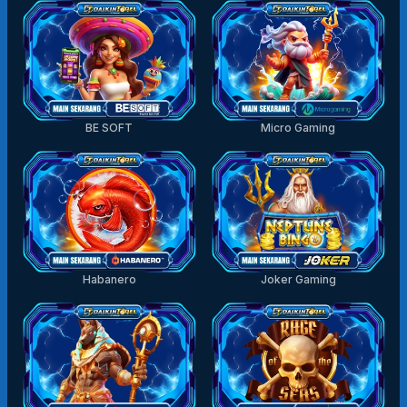
BE SOFT
Micro Gaming
Habanero
Joker Gaming