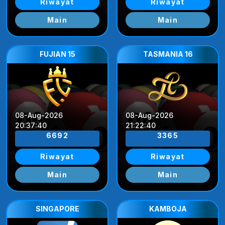
Riwayat
Riwayat
Main
Main
FUJIAN 15
TASMANIA 16
08-Aug-2026
08-Aug-2026
20
:
37
:
38
21
:
22
:
38
6692
3365
Riwayat
Riwayat
Main
Main
SINGAPORE
KAMBOJA