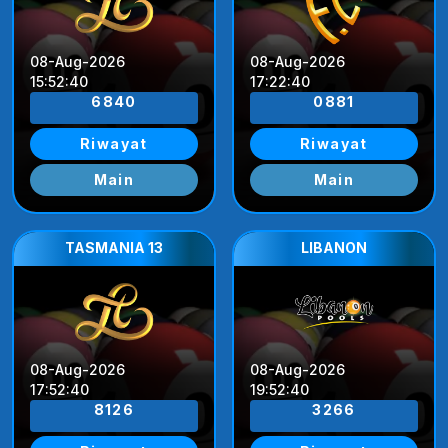
08-Aug-2026
08-Aug-2026
15
:
52
:
38
17
:
22
:
38
6840
0881
Riwayat
Riwayat
Main
Main
TASMANIA 13
LIBANON
08-Aug-2026
08-Aug-2026
17
:
52
:
38
19
:
52
:
38
8126
3266