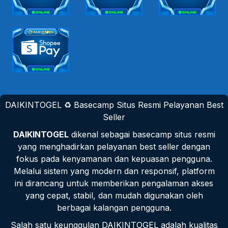
DAIKINTOGEL ♻️ Basecamp Situs Resmi Pelayanan Best
Seller
DAIKINTOGEL
dikenal sebagai basecamp situs resmi
yang menghadirkan pelayanan best seller dengan
fokus pada kenyamanan dan kepuasan pengguna.
Melalui sistem yang modern dan responsif, platform
ini dirancang untuk memberikan pengalaman akses
yang cepat, stabil, dan mudah digunakan oleh
berbagai kalangan pengguna.
Salah satu keunggulan DAIKINTOGEL adalah kualitas