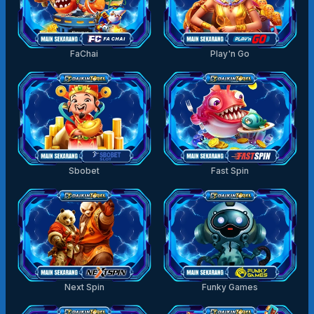
FaChai
Play'n Go
Sbobet
Fast Spin
Next Spin
Funky Games